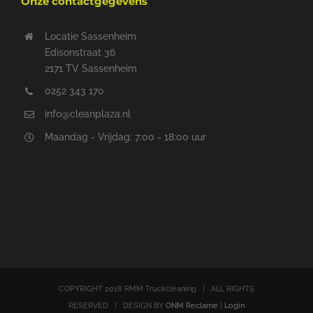
Onze contactgegevens
Locatie Sassenheim
Edisonstraat 36
2171 TV Sassenheim
0252 343 170
info@cleanplaza.nl
Maandag - Vrijdag: 7:00 - 18:00 uur
COPYRIGHT 2018 RMM Truckcleaning | ALL RIGHTS
RESERVED | DESIGN BY
ONM Reclame
|
Login